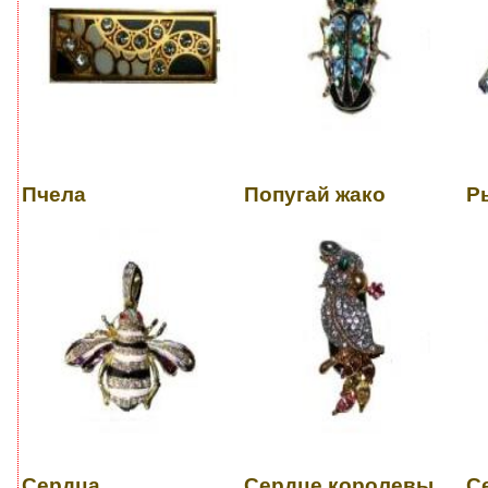
Пчела
Попугай жако
Р
Сердца
Сердце королевы
С